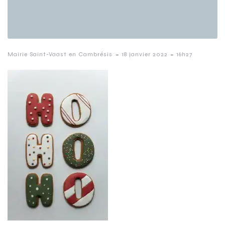
-
-
Mairie Saint-Vaast en Cambrésis
18 janvier 2022
16h27