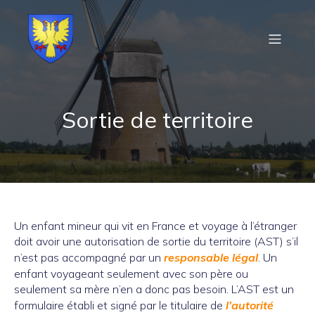
Sortie de territoire
Un enfant mineur qui vit en France et voyage à l’étranger
doit avoir une autorisation de sortie du territoire (AST) s’il
n’est pas accompagné par un
responsable légal
. Un
enfant voyageant seulement avec son père ou
seulement sa mère n’en a donc pas besoin. L’AST est un
formulaire établi et signé par le titulaire de
l’autorité