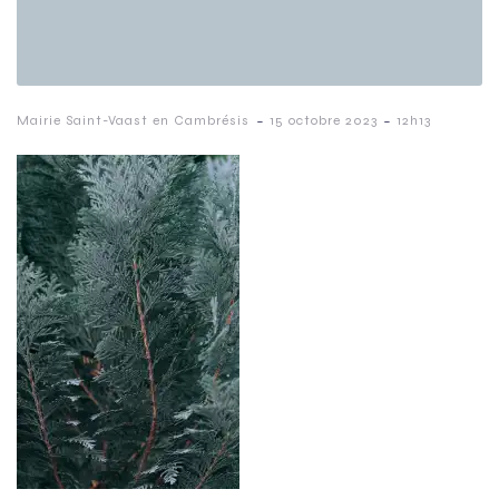
-
-
Mairie Saint-Vaast en Cambrésis
15 octobre 2023
12h13