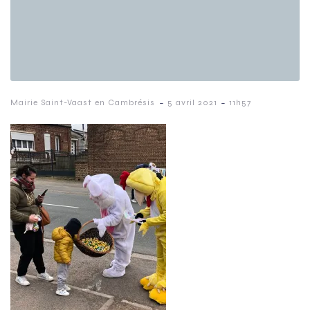
-
-
Mairie Saint-Vaast en Cambrésis
5 avril 2021
11h57