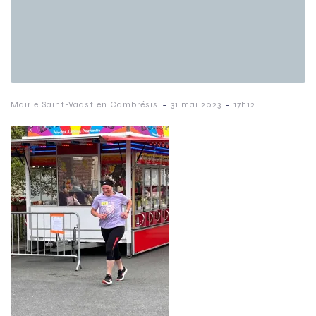
-
-
Mairie Saint-Vaast en Cambrésis
31 mai 2023
17h12