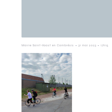
-
-
Mairie Saint-Vaast en Cambrésis
31 mai 2023
17h15