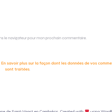
ans le navigateur pour mon prochain commentaire.
.
En savoir plus sur la façon dont les données de vos comme
sont traitées
.
e de Saint-Vaast en Cambrésis. Created with
using Word