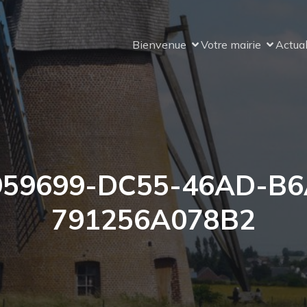
Bienvenue
Votre mairie
Actual
959699-DC55-46AD-B6
791256A078B2