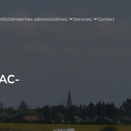
ités
Démarches administratives
Services
Contact
AC-