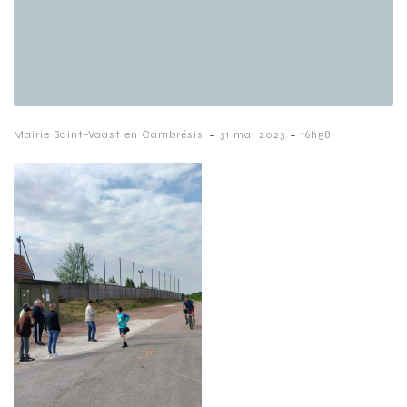
-
-
Mairie Saint-Vaast en Cambrésis
31 mai 2023
16h58