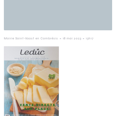
-
-
Mairie Saint-Vaast en Cambrésis
18 mai 2023
13h17