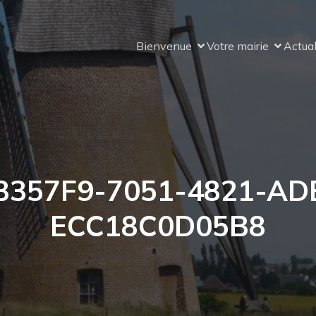
Bienvenue
Votre mairie
Actual
B357F9-7051-4821-AD
ECC18C0D05B8