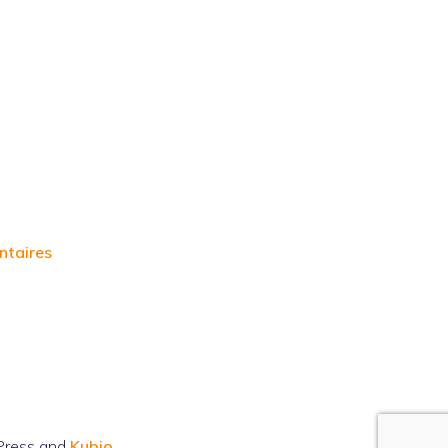
ntaires
Press and
Kubio