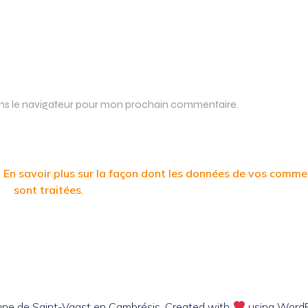
ans le navigateur pour mon prochain commentaire.
.
En savoir plus sur la façon dont les données de vos comme
sont traitées
.
e de Saint-Vaast en Cambrésis. Created with
using Word