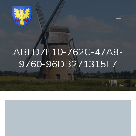
ABFD7E10-762C-47A8-
9760-96DB271315F7