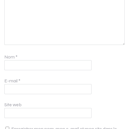
Nom
*
E-mail
*
Site web
Enregistrer mon nom, mon e-mail et mon site dans le