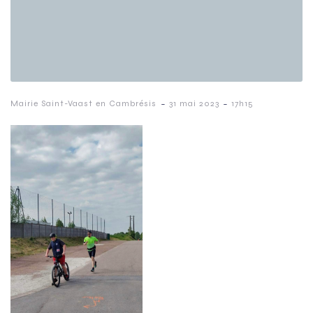
-
-
Mairie Saint-Vaast en Cambrésis
31 mai 2023
17h15