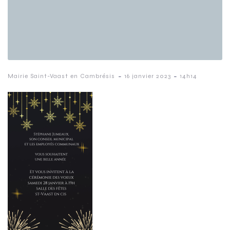
-
-
Mairie Saint-Vaast en Cambrésis
16 janvier 2023
14h14