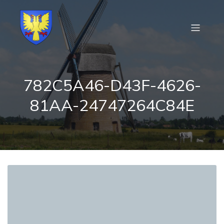
782C5A46-D43F-4626-
81AA-24747264C84E