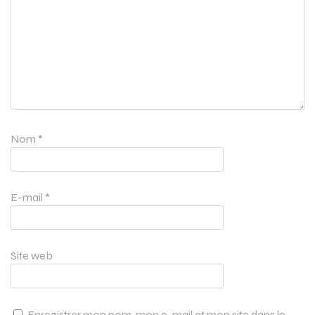
Nom
*
E-mail
*
Site web
Enregistrer mon nom, mon e-mail et mon site dans le