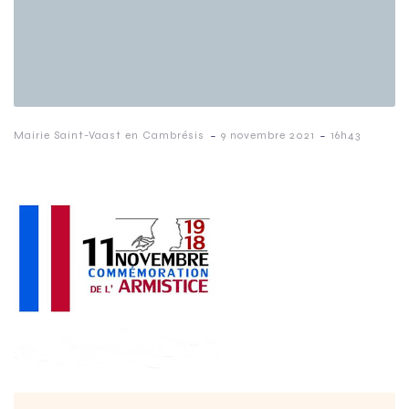
-
-
Mairie Saint-Vaast en Cambrésis
9 novembre 2021
16h43