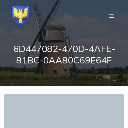
6D447082-470D-4AFE-
81BC-0AA80C69E64F