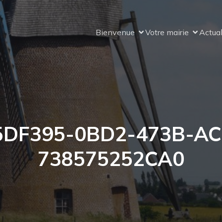
Bienvenue
Votre mairie
Actual
5DF395-0BD2-473B-AC
738575252CA0