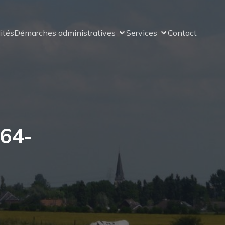
ités
Démarches administratives
Services
Contact
64-