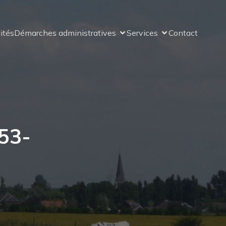
ités
Démarches administratives
Services
Contact
53-