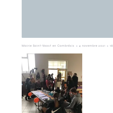
-
-
Mairie Saint-Vaast en Cambrésis
4 novembre 2021
16