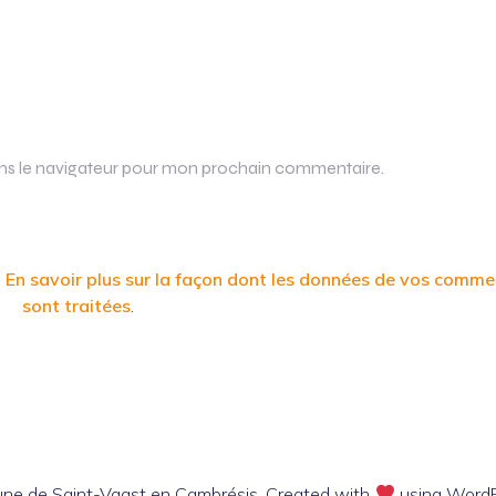
ans le navigateur pour mon prochain commentaire.
.
En savoir plus sur la façon dont les données de vos comme
sont traitées
.
e de Saint-Vaast en Cambrésis. Created with
using Word