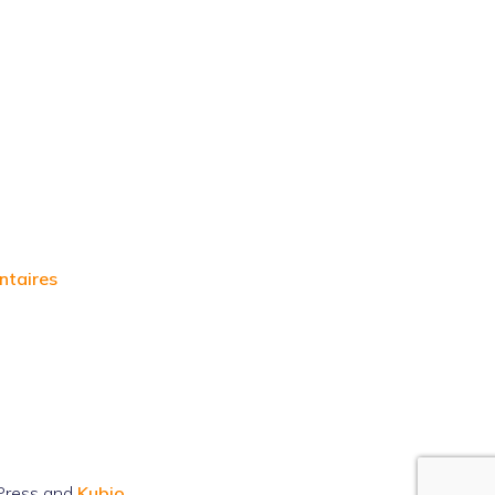
ntaires
Press and
Kubio