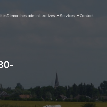
ités
Démarches administratives
Services
Contact
30-