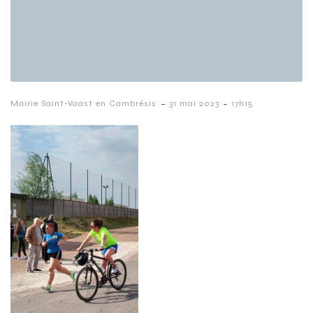
-
-
Mairie Saint-Vaast en Cambrésis
31 mai 2023
17h15