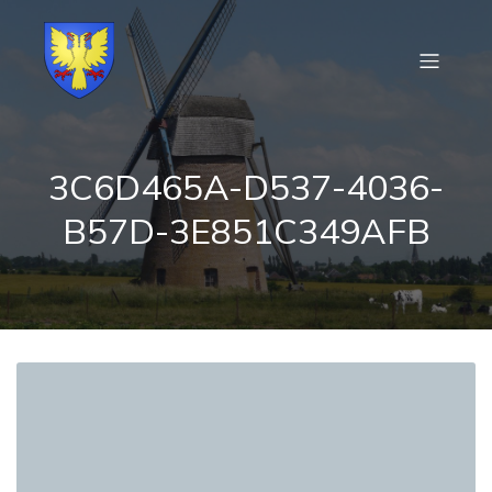
3C6D465A-D537-4036-
B57D-3E851C349AFB