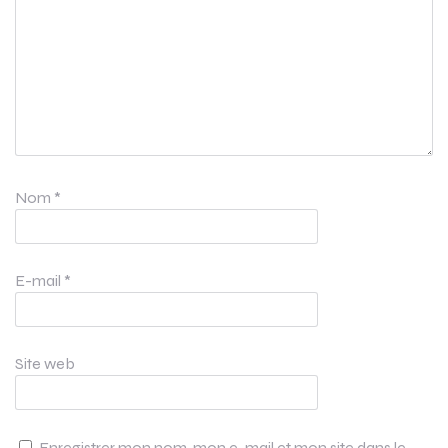
Nom
*
E-mail
*
Site web
Enregistrer mon nom, mon e-mail et mon site dans le