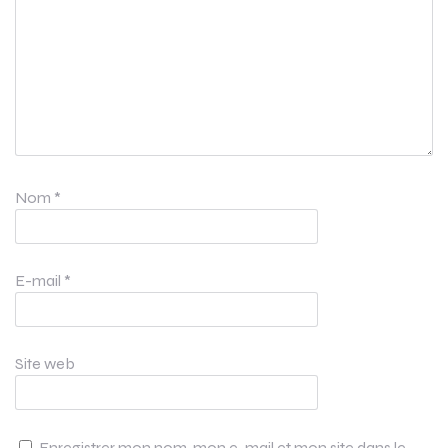
Nom
*
E-mail
*
Site web
Enregistrer mon nom, mon e-mail et mon site dans le