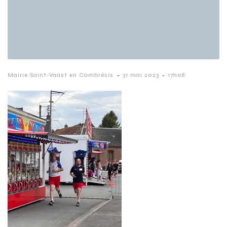
-
-
Mairie Saint-Vaast en Cambrésis
31 mai 2023
17h08