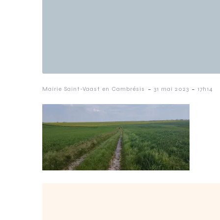
-
-
Mairie Saint-Vaast en Cambrésis
31 mai 2023
17h14