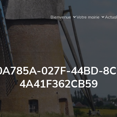
Bienvenue
Votre mairie
Actual
0A785A-027F-44BD-8C
4A41F362CB59