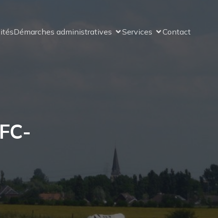
ités
Démarches administratives
Services
Contact
FC-