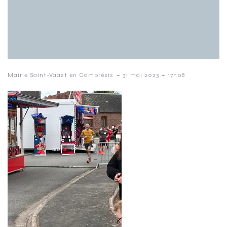
-
-
Mairie Saint-Vaast en Cambrésis
31 mai 2023
17h08