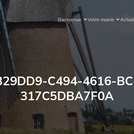
Bienvenue
Votre mairie
Actual
329DD9-C494-4616-BC
317C5DBA7F0A