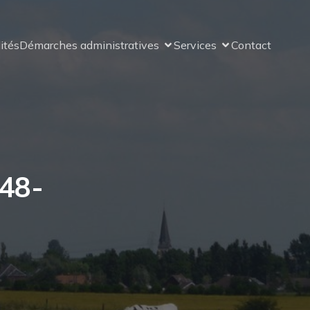
ités
Démarches administratives
Services
Contact
48-