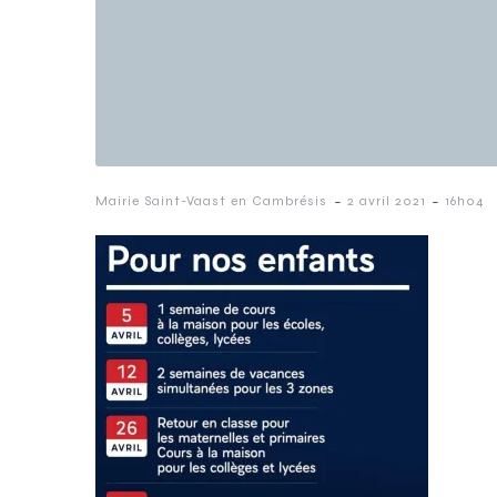
-
-
Mairie Saint-Vaast en Cambrésis
2 avril 2021
16h04