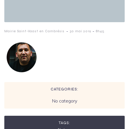
-
-
Mairie Saint-Vaast en Cambrésis
30 mai 2019
8h45
CATEGORIES:
No category
TAGS: