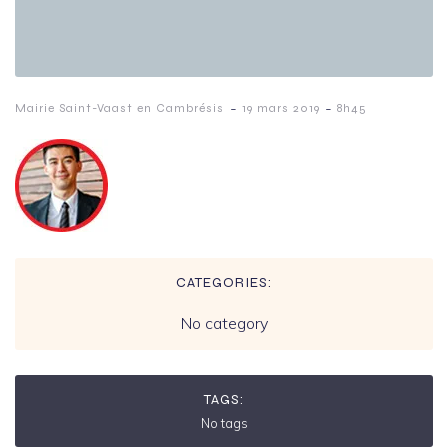
-
-
Mairie Saint-Vaast en Cambrésis
19 mars 2019
8h45
CATEGORIES:
No category
TAGS:
No tags