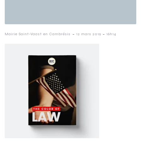
-
-
Mairie Saint-Vaast en Cambrésis
12 mars 2019
16h14