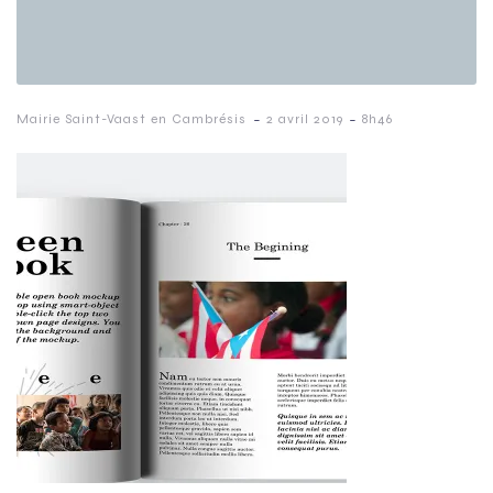
-
-
Mairie Saint-Vaast en Cambrésis
2 avril 2019
8h46