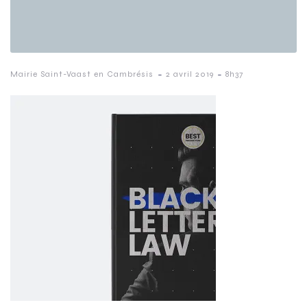
-
-
Mairie Saint-Vaast en Cambrésis
2 avril 2019
8h37