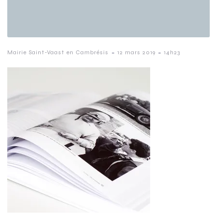
-
-
Mairie Saint-Vaast en Cambrésis
12 mars 2019
14h23