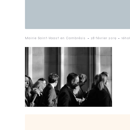
-
-
Mairie Saint-Vaast en Cambrésis
28 février 2019
16h0