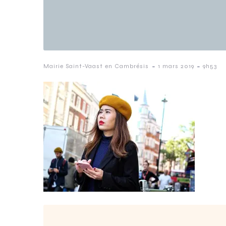
-
-
Mairie Saint-Vaast en Cambrésis
1 mars 2019
9h53