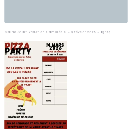
-
-
Mairie Saint-Vaast en Cambrésis
9 février 2026
15h14