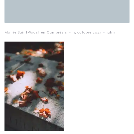
-
-
Mairie Saint-Vaast en Cambrésis
15 octobre 2023
12h11