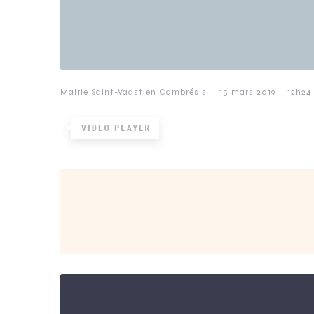
-
-
Mairie Saint-Vaast en Cambrésis
15 mars 2019
12h24