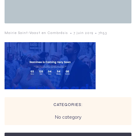
-
-
Mairie Saint-Vaast en Cambrésis
7 juin 2019
7h53
CATEGORIES:
No category