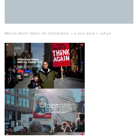
-
-
Mairie Saint-Vaast en Cambrésis
6 juin 2019
14h40