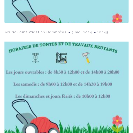
-
-
Mairie Saint-Vaast en Cambrésis
9 mai 2024
10h45