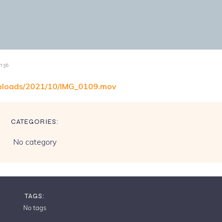
h36
/uploads/2021/10/IMG_0109.mov
CATEGORIES:
No category
TAGS:
No tags