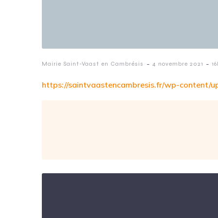
-
-
Mairie Saint-Vaast en Cambrésis
4 novembre 2021
16
https://saintvaastencambresis.fr/wp-content