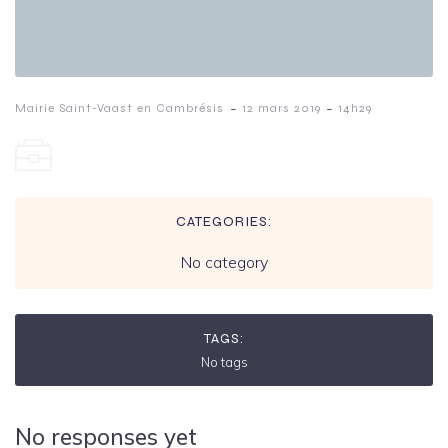
-
-
Mairie Saint-Vaast en Cambrésis
12 mars 2019
14h29
CATEGORIES:
No category
TAGS:
No tags
No responses yet