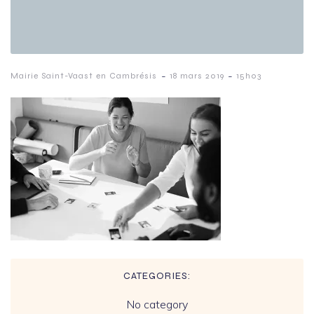
-
-
Mairie Saint-Vaast en Cambrésis
18 mars 2019
15h03
CATEGORIES:
No category