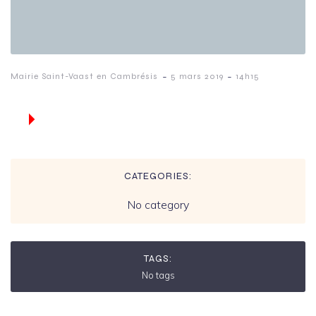
-
-
Mairie Saint-Vaast en Cambrésis
5 mars 2019
14h15
CATEGORIES:
No category
TAGS:
No tags