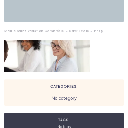
-
-
Mairie Saint-Vaast en Cambrésis
9 avril 2019
11h25
CATEGORIES:
No category
TAGS:
No tags