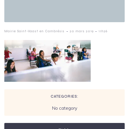
-
-
Mairie Saint-Vaast en Cambrésis
20 mars 2019
11h26
CATEGORIES:
No category