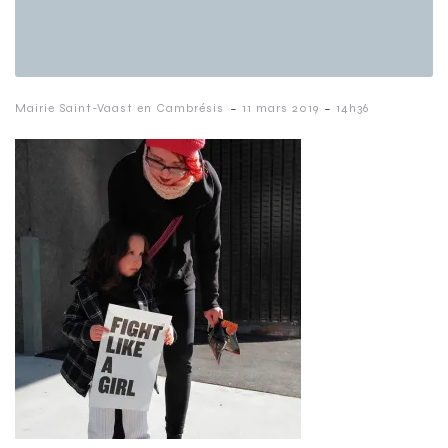
-
-
Mairie Saint-Vaast en Cambrésis
11 mars 2019
14h36