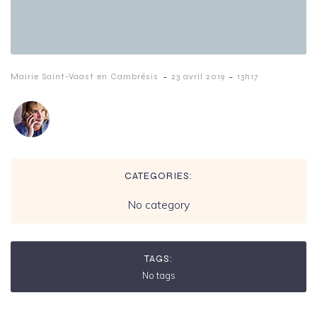
-
-
Mairie Saint-Vaast en Cambrésis
23 avril 2019
13h17
CATEGORIES:
No category
TAGS:
No tags