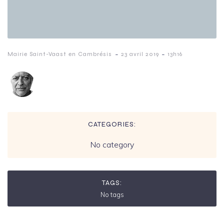
-
-
Mairie Saint-Vaast en Cambrésis
23 avril 2019
13h16
CATEGORIES:
No category
TAGS:
No tags