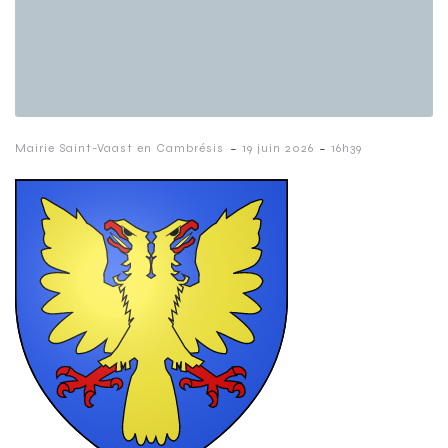
-
-
Mairie Saint-Vaast en Cambrésis
19 juin 2026
16h39