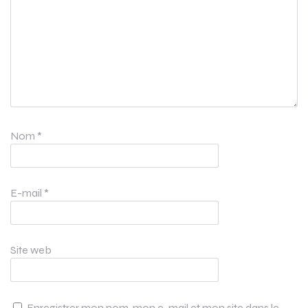
Nom
*
E-mail
*
Site web
Enregistrer mon nom, mon e-mail et mon site dans le